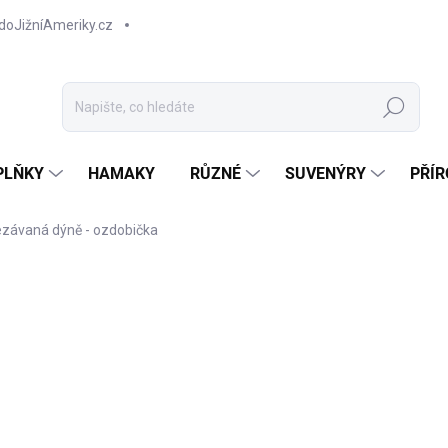
doJižníAmeriky.cz
Hledat
PLŇKY
HAMAKY
RŮZNÉ
SUVENÝRY
PŘÍR
závaná dýně - ozdobička
NOVINKA
TIP
1
Měr
Z
cena
Ozdo