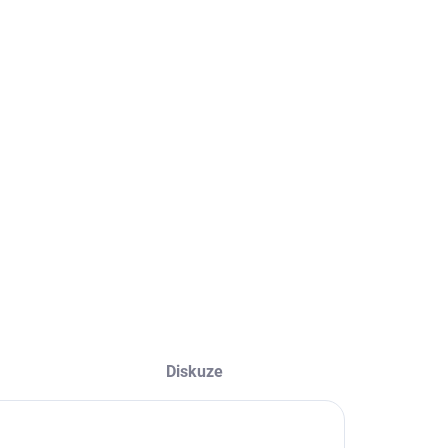
bek originál.
ILNÍ INFORMACE
ZEPTAT SE
Diskuze