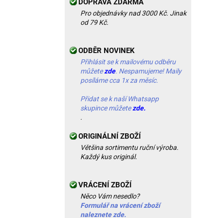
DOPRAVA ZDARMA
Pro objednávky nad 3000 Kč. Jinak
od 79 Kč.
ODBĚR NOVINEK
Přihlásit se k mailovému odběru
můžete
zde
. Nespamujeme! Maily
posíláme cca 1x za měsíc.
Přidat se k naší Whatsapp
skupince můžete
zde.
.
ORIGINÁLNÍ ZBOŽÍ
Většina sortimentu ruční výroba.
Každý kus originál.
VRÁCENÍ ZBOŽÍ
Něco Vám nesedlo?
Formulář na vrácení zboží
naleznete zde.