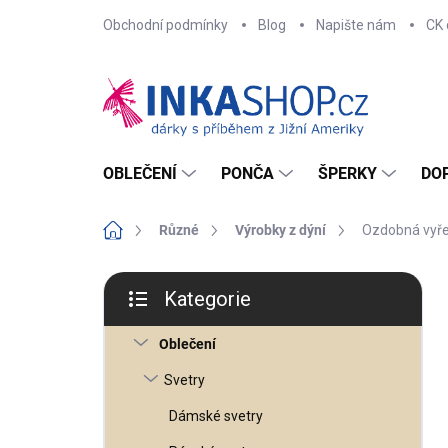
Přejít
Obchodní podmínky
Blog
Napište nám
CK 
na
obsah
OBLEČENÍ
PONČA
ŠPERKY
DO
Domů
Různé
Výrobky z dýní
Ozdobná vyře
P
o
Kategorie
s
Přeskočit
t
kategorie
r
Oblečení
a
n
n
Svetry
í
p
Dámské svetry
a
n
e