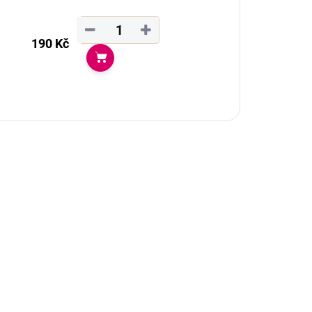
−
+
190 Kč
Do košíku