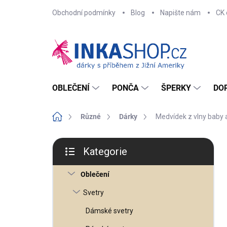
Přejít
Obchodní podmínky
Blog
Napište nám
CK 
na
obsah
OBLEČENÍ
PONČA
ŠPERKY
DO
Domů
Různé
Dárky
Medvídek z vlny baby a
P
o
Kategorie
s
Přeskočit
t
kategorie
r
Oblečení
a
n
n
Svetry
í
p
Dámské svetry
a
n
e