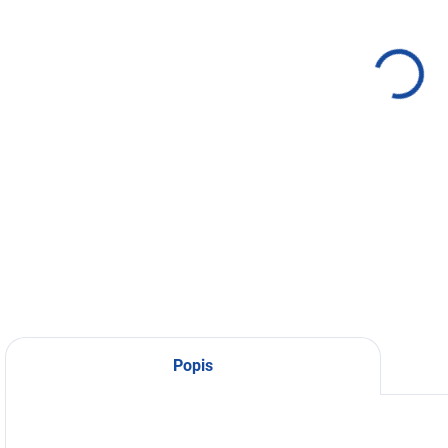
Pletený
Pletený
P
náramek
náramek
Cuenca -
Mindo
kulatý
40 Kč
60 Kč
Detail
Detail
Ručně pletený
Ručně pletený
R
náramek vyráběný
náramek vyráběný
n
v Ekvádoru.
v Ekvádoru.
v
Popis