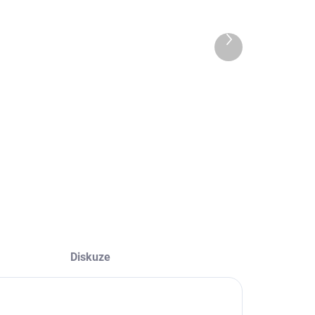
letený
Kožený
náramek
náramek
Montanita
Taray
Další
produkt
40 Kč
250 Kč
Detail
Detail
učně pletený
Kožený náramek
áramek vyráběný
vyrobený v Peru.
 Ekvádoru.
Diskuze