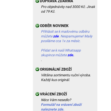
DOPRAVA ZDARMA
Pro objednávky nad 3000 Kč. Jinak
od 79 Kč.
ODBĚR NOVINEK
Přihlásit se k mailovému odběru
můžete
zde
. Nespamujeme! Maily
posíláme cca 1x za měsíc.
Přidat se k naší Whatsapp
skupince můžete
zde.
.
ORIGINÁLNÍ ZBOŽÍ
Většina sortimentu ruční výroba.
Každý kus originál.
VRÁCENÍ ZBOŽÍ
Něco Vám nesedlo?
Formulář na vrácení zboží
naleznete zde.