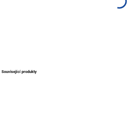
Rozt
DETA
Související produkty
NOVINKA
NOV
SKLADEM
SKLADEM
(>1 KS)
(>1 KS)