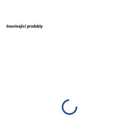
ZEPTAT SE
Související produkty
NOVINKA
NOVINKA
TIP
SKLADEM
SKLADEM
(>1 KS)
(>1 KS)
Pletený náramek Zumba
Kožený náramek Taray
40 Kč
250 Kč
Detail
Detail
Ručně pletený náramek vyráběný
Kožený náramek vyrobený v