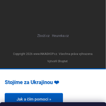
Zboží.cz
Heureka.cz
Copyright 2026
www.INKASHOP.cz
. Všechna práva vyhrazena.
Vytvořil Shoptet
Stojíme za Ukrajinou ❤️
Jak a čím pomoci »