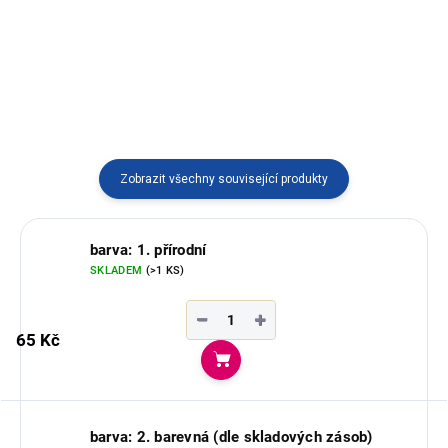
v Ekvádoru.
Peru.
Zobrazit všechny související produkty
barva: 1. přírodní
SKLADEM
(>1 KS)
−
+
65 Kč
Do košíku
barva: 2. barevná (dle skladových zásob)