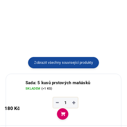
Stylový náramek z Tagua.
Ručně pletený náramek vyráběný
Dostupný ve více variantách
v Ekvádoru.
vyráběný v Ekvádoru.
Zobrazit všechny související produkty
Sada: 5 kusů prstových maňásků
SKLADEM
(>1 KS)
−
+
180 Kč
Do košíku