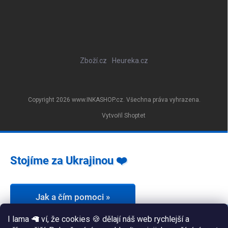
Zboží.cz
Heureka.cz
Copyright 2026
www.INKASHOP.cz
. Všechna práva vyhrazena.
Vytvořil Shoptet
Stojíme za Ukrajinou ❤️
Jak a čím pomoci »
I lama 🦙 ví, že cookies 🍪 dělají náš web rychlejší a