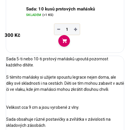
Sada: 10 kusů prstových maňásků
SKLADEM
(>1 KS)
−
+
300 Kč
Do košíku
Sada 5-ti nebo 10-ti prstový maňásků upoutá pozornost
každého dítěte.
S těmito maňásky si užijete spoustu legrace nejen doma, ale
díky své skladnosti i na cestách. Děti se tím mohou zabavit v autě
či ve vlaku, kde jim maňásci mohou zkrátit dlouhou chvíli.
Velikost cca 9 cm a jsou vyrobené z vlny.
Sada obsahuje různé postavičky a zvířátka v závislosti na
skladových zásobách.