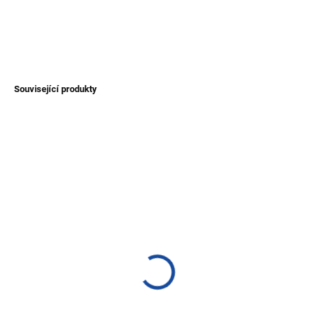
DETAILNÍ INFORMACE
ZEPTAT SE
Související produkty
NOVINKA
NOVINKA
TIP
TIP
SKLADEM
SKLADEM
(>1 KS)
(>1 KS)
Náramek z Tagua
Pletený náramek Zumba
280 Kč
40 Kč
Detail
Detail