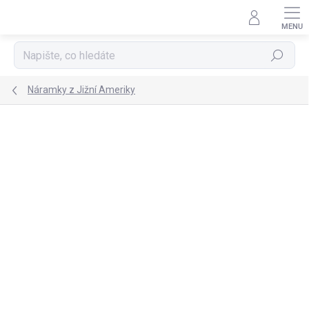
Přejít
na
obsah
Hledat
Náramky z Jižní Ameriky
NOVINKA
TIP