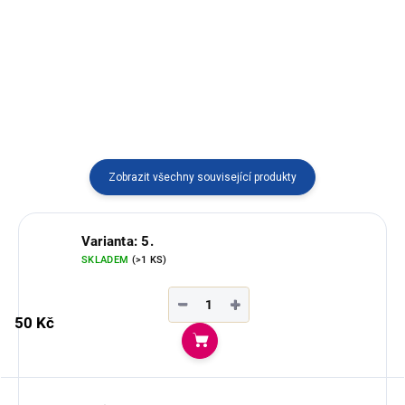
semínek Acai. Dostupný ve více
semínek Acai a Pambil.
variantách.
Dostupný ve více variantách.
Zobrazit všechny související produkty
Varianta: 5.
SKLADEM
(>1 KS)
−
+
50 Kč
Do košíku