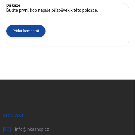
Diskuze
Buďte první, kdo napíše příspěvek k této položce.
Přidat komentář
Z
á
p
a
t
í
KONTAKT
info
@
inkashop.cz