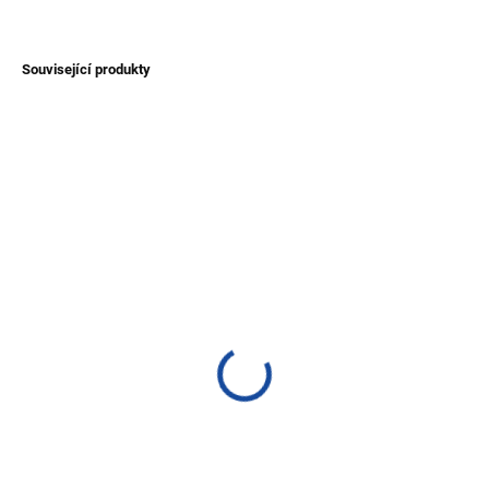
ZEPTAT SE
Související produkty
TIP
NOVINKA
TIP
SKLADEM
SKLADEM
(>1 KS)
(1 KS)
Náhrdelník ze semínek
Náhrdelník ze semínek
Acai - 3.
Acai a Pambil - stahovací
400 Kč
300 Kč
Detail
Detail
Stylový trojitý náhrdelník ze za
Stylový náhrdelník ze za