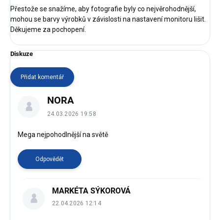
Přestože se snažíme, aby fotografie byly co nejvěrohodnější,
mohou se barvy výrobků v závislosti na nastavení monitoru lišit.
Děkujeme za pochopení.
Diskuze
Přidat komentář
V
NORA
ý
p
24.03.2026 19:58
i
s
Mega nejpohodlnější na světě
d
i
Odpovědět
s
k
u
MARKÉTA SÝKOROVÁ
z
22.04.2026 12:14
í