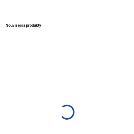
ZEPTAT SE
Související produkty
NOVINKA
NOVINKA
TIP
TIP
SKLADEM
SKLADEM
(>1 KS)
(>1 KS)
Unisex zateplená bunda
Huňatá etno bunda s
Chimborazo s kapucí z
andskými vzory z
Ekvádoru
Ekvádoru - hnědá
1 800 Kč
1 800 Kč
Detail
Detail