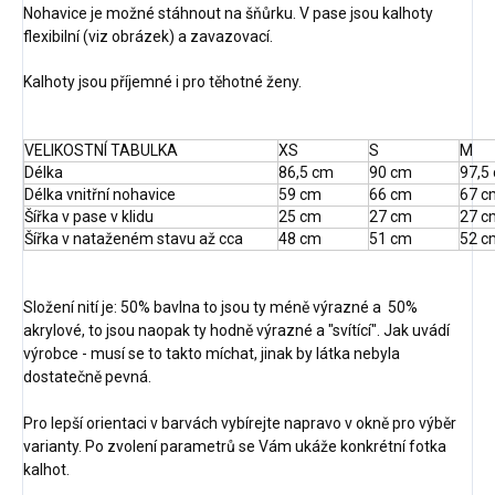
Nohavice je možné stáhnout na šňůrku. V pase jsou kalhoty
flexibilní (viz obrázek) a zavazovací.
Kalhoty jsou příjemné i pro těhotné ženy.
VELIKOSTNÍ TABULKA
XS
S
M
Délka
86,5 cm
90 cm
97,5
Délka vnitřní nohavice
59 cm
66 cm
67 c
Šířka v pase v klidu
25 cm
27 cm
27 c
Šířka v nataženém stavu až cca
48 cm
51 cm
52 c
Složení nití je: 50% bavlna to jsou ty méně výrazné a 50%
akrylové, to jsou naopak ty hodně výrazné a "svítící". Jak uvádí
výrobce - musí se to takto míchat, jinak by látka nebyla
dostatečně pevná.
Pro lepší orientaci v barvách vybírejte napravo v okně pro výběr
varianty. Po zvolení parametrů se Vám ukáže konkrétní fotka
kalhot.