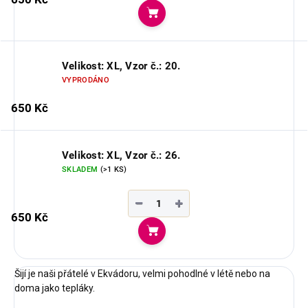
Do košíku
Velikost: XL, Vzor č.: 20.
VYPRODÁNO
650 Kč
Velikost: XL, Vzor č.: 26.
SKLADEM
(>1 KS)
−
+
650 Kč
Do košíku
Šijí je naši přátelé v Ekvádoru, velmi pohodlné v létě nebo na
doma jako tepláky.