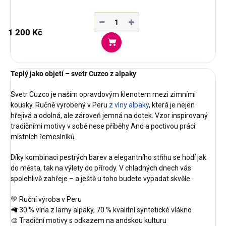
−
+
1 200 Kč
Do košíku
Teplý jako objetí – svetr Cuzco z alpaky
Svetr Cuzco je naším opravdovým klenotem mezi zimními
kousky. Ručně vyrobený v Peru
z vlny alpaky
, která je nejen
hřejivá a odolná, ale zároveň jemná na dotek. Vzor inspirovaný
tradičními motivy v sobě nese příběhy And a poctivou práci
místních řemeslníků.
Díky kombinaci pestrých barev a elegantního střihu se hodí jak
do města, tak na výlety do přírody. V chladných dnech vás
spolehlivě zahřeje – a ještě u toho budete vypadat skvěle.
💚 Ruční výroba v Peru
🦙 30 % vlna z lamy alpaky, 70 % kvalitní syntetické vlákno
🎨 Tradiční motivy s odkazem na andskou kulturu