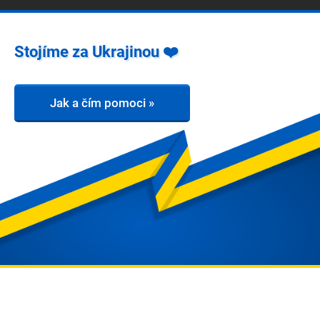
Stojíme za Ukrajinou ❤️
Jak a čím pomoci »