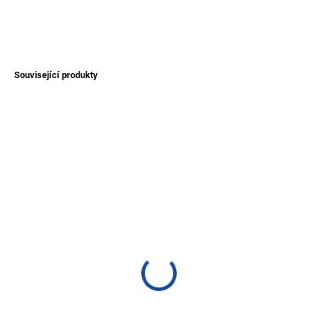
DETAILNÍ INFORMACE
ZEPTAT SE
Související produkty
NOVINKA
TIP
TIP
SKLADEM
SKLADEM
(>1 KS)
(1 KS)
Pončo alpaka - s kapucí
Dámský svetr Arequipa z
vlny alpaky
1 600 Kč
950 Kč
od
Detail
Detail