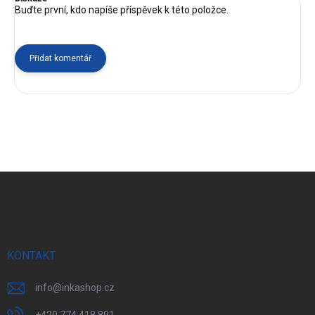
Buďte první, kdo napíše příspěvek k této položce.
Přidat komentář
Z
á
p
a
t
í
KONTAKT
info
@
inkashop.cz