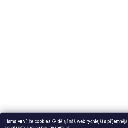
I lama 🦙 ví, že cookies 🍪 dělají náš web rychlejší a příjemněj
souhlasíte s jejich používáním. ✅