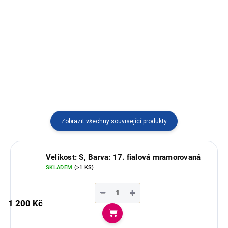
Elegantní pončo s kapucí a s
třásněmi vyráběné v Ekvádoru.
Elegantní dámský svetr na zip s
kapucí, vyráběný v Peru.
Zobrazit všechny související produkty
Velikost: S, Barva: 17. fialová mramorovaná
SKLADEM
(>1 KS)
−
+
1 200 Kč
Do košíku