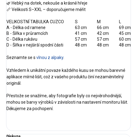
🌿 Hebký na dotek, nekouše a krásně hřeje
📏 Velikosti S–XXL – doporučujeme měřit
VELIKOSTNÍ TABULKA CUZCO
S
M
L
A - Délka od ramene
63 cm
66 cm
69 cm
B - Šířka v průramcích
41 cm
42 cm
45 cm
C - Délka rukávu
57 cm
57 cm
60 cm
D - Šířka v nejširší spodní části
48 cm
48 cm
48 cm
Seznamte se s
vlnou z alpaky
.
Vzhledem k unikátní povaze každého kusu se mohou barevné
aplikace mírně lišit, což z vašeho produktu činí nezaměnitelný
originál.
Přestože se snažíme, aby fotografie byly co nejvěrohodnější,
mohou se barvy výrobků v závislosti na nastavení monitoru lišit.
Děkujeme za pochopení.
Diskuze