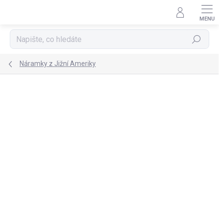
Přejít
na
obsah
Hledat
Náramky z Jižní Ameriky
NOVINKA
TIP