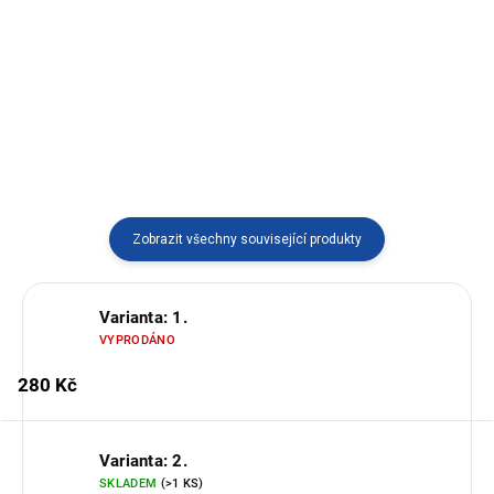
Stylový náhrdelník z Tagua
Stylový náhrdelník z Tagua.
vyráběný v Ekvádoru.
Dostupný ve více variantách
vyráběný v Ekvádoru.
Zobrazit všechny související produkty
Varianta: 1.
VYPRODÁNO
280 Kč
Varianta: 2.
SKLADEM
(>1 KS)