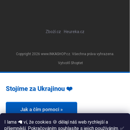
Zboží.cz
Heureka.cz
Copyright 2026
www.INKASHOP.cz
. Všechna práva vyhrazena.
Vytvořil Shoptet
Stojíme za Ukrajinou ❤️
Jak a čím pomoci »
I lama 🦙 ví, že cookies 🍪 dělají náš web rychlejší a
příjemnější. Pokračováním souhlasíte s jejich používáním. ✅