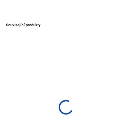
ZEPTAT SE
Související produkty
TIP
TIP
SKLADEM
SKLADEM
(>1 KS)
(1 KS)
Náhrdelník z Tagua -
Náhrdelník z Tagua a
duhový
acai - květiny
450 Kč
500 Kč
Do košíku
Detail