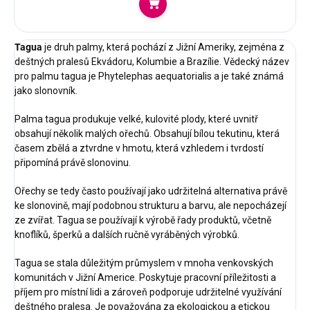
Do košíku
Tagua
je druh palmy, která pochází z Jižní Ameriky, zejména z
deštných pralesů Ekvádoru, Kolumbie a Brazílie. Vědecký název
pro palmu tagua je Phytelephas aequatorialis a je také známá
jako slonovník.
Palma tagua produkuje velké, kulovité plody, které uvnitř
obsahují několik malých ořechů. Obsahují bílou tekutinu, která
časem zbělá a ztvrdne v hmotu, která vzhledem i tvrdostí
připomíná právě slonovinu.
Ořechy se tedy často používají jako udržitelná alternativa právě
ke slonovině, mají podobnou strukturu a barvu, ale nepocházejí
ze zvířat. Tagua se používají k výrobě řady produktů, včetně
knoflíků, šperků a dalších ručně vyráběných výrobků.
Tagua se stala důležitým průmyslem v mnoha venkovských
komunitách v Jižní Americe. Poskytuje pracovní příležitosti a
příjem pro místní lidi a zároveň podporuje udržitelné využívání
deštného pralesa. Je považována za ekologickou a etickou