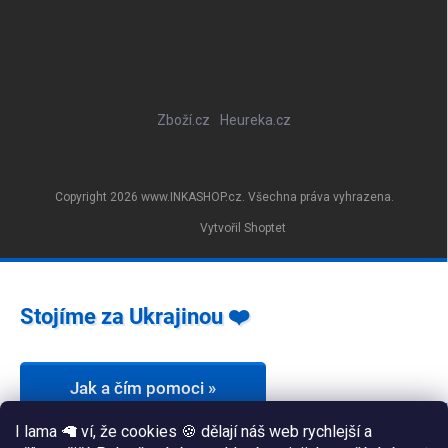
Zboží.cz
Heureka.cz
Copyright 2026
www.INKASHOP.cz
. Všechna práva vyhrazena.
Vytvořil Shoptet
Stojíme za Ukrajinou ❤️
Jak a čím pomoci »
I lama 🦙 ví, že cookies 🍪 dělají náš web rychlejší a