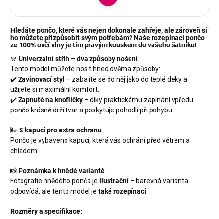
Do košíku
Hledáte pončo, které vás nejen dokonale zahřeje, ale zároveň si
ho můžete přizpůsobit svým potřebám? Naše rozepínací pončo
ze 100% ovčí vlny je tím pravým kouskem do vašeho šatníku!
🧣
Univerzální střih – dva způsoby nošení
Tento model můžete nosit hned dvěma způsoby:
✔️
Zavinovací styl
– zabalíte se do něj jako do teplé deky a
užijete si maximální komfort.
✔️
Zapnuté na knoflíčky
– díky praktickému zapínání vpředu
pončo krásně drží tvar a poskytuje pohodlí při pohybu.
🌬️
S kapucí pro extra ochranu
Pončo je vybaveno kapucí, která vás ochrání před větrem a
chladem.
📸
Poznámka k hnědé variantě
Fotografie hnědého ponča je
ilustrační
– barevná varianta
odpovídá, ale tento model je
také rozepínací
.
Rozměry a specifikace: