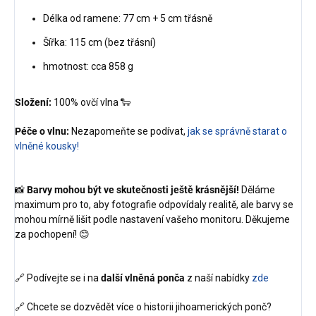
Délka od ramene: 77 cm + 5 cm třásně
Šířka: 115 cm (bez třásní)
hmotnost: cca 858 g
Složení:
100% ovčí vlna 🐑
Péče o vlnu:
Nezapomeňte se podívat,
jak se správně starat o
vlněné kousky!
📸
Barvy mohou být ve skutečnosti ještě krásnější!
Děláme
maximum pro to, aby fotografie odpovídaly realitě, ale barvy se
mohou mírně lišit podle nastavení vašeho monitoru. Děkujeme
za pochopení! 😊
🔗 Podívejte se i na
další vlněná ponča
z naší nabídky
zde
🔗 Chcete se dozvědět více o historii jihoamerických ponč?