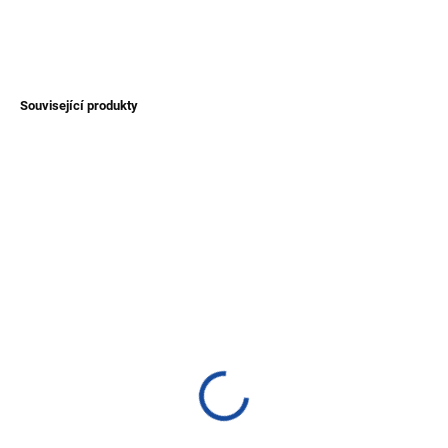
DETAILNÍ INFORMACE
ZEPTAT SE
Související produkty
TIP
AKCE
SKLADEM
SKLADEM
(>1 KS)
(>1 KS)
Dámský svetr Nazca z
Pončo alpaka - bez
vlny alpaky
kapuce
950 Kč
1 200 Kč
Detail
Detail