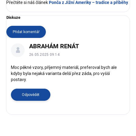
Přečtěte si náš článek
Ponča z Jižní Ameriky – tradice a příběhy
.
Diskuze
Přidat komentář
V
ABRAHÁM RENÁT
ý
p
26.05.2025 09:14
i
s
Moc pěkné vzory, příjemný materiál, preferoval bych ale
kdyby byla nejaká varianta delší přez záda, pro vyšší
d
postavy.
i
s
k
Odpovědět
u
z
í