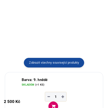
Hřejivý svetr s jihoamerickými
Elegantní pončo bez kapuce s
motivy, kapucí a třásněmi.
vlnou z alpaky, vyráběné v
Ekvádoru.
Zobrazit všechny související produkty
Barva: 9. hnědé
SKLADEM
(>1 KS)
−
+
2 500 Kč