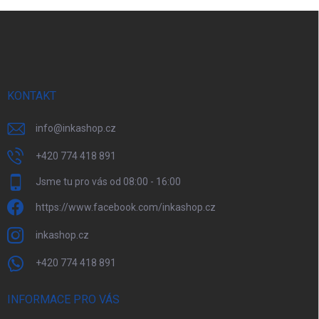
Z
á
p
a
t
í
KONTAKT
info
@
inkashop.cz
+420 774 418 891
Jsme tu pro vás od 08:00 - 16:00
https://www.facebook.com/inkashop.cz
inkashop.cz
+420 774 418 891
INFORMACE PRO VÁS