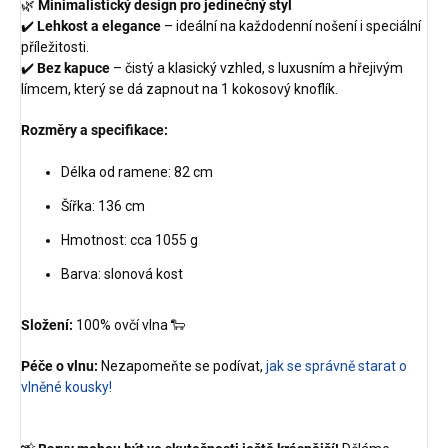
🌿
Minimalistický design pro jedinečný styl
✔️
Lehkost a elegance
– ideální na každodenní nošení i speciální
příležitosti.
✔️
Bez kapuce
– čistý a klasický vzhled, s luxusním a hřejivým
límcem, který se dá zapnout na 1 kokosový knoflík.
Rozměry a specifikace:
Délka od ramene: 82 cm
Šířka: 136 cm
Hmotnost: cca 1055 g
Barva: slonová kost
Složení:
100% ovčí vlna 🐑
Péče o vlnu:
Nezapomeňte se podívat,
jak se správně starat o
vlněné kousky!