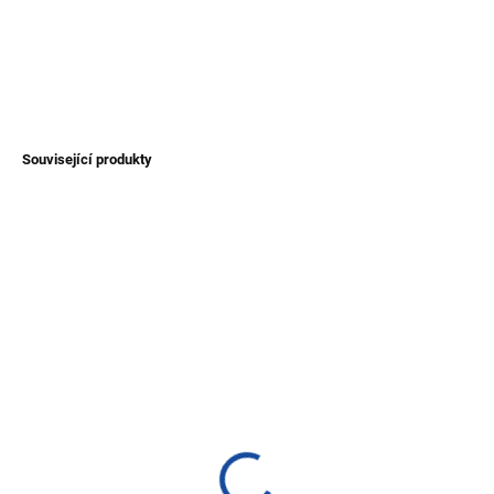
vlny v Ekvádoru
DETAILNÍ INFORMACE
ZEPTAT SE
Související produkty
TIP
TIP
SKLADEM
SKLADEM
(>1 KS)
(>1 KS)
Pončo ze 100% ovčí vlny
Unisex svetr Titicaca z
- rozepínací/zavinovací -
vlny alpaky - šedý
hnědé
1 200 Kč