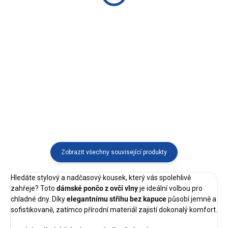
2 500 Kč
Detail
Detail
Hřejivý svetr na zip z jemné vlny
alpaky s tradičním andským
Hřejivé pončo ze 100% ovčí vlny
vzorem. Ručně vyráběný v Peru,
s praktickým zapínáním a
ideální pro ženy i muže, kteří
kapucí. Můžete ho nosit zavinuté
dávají přednost pohodlí a poctivé
i rozepnuté – ideální do
kvalitě.
chladných dní.
Zobrazit všechny související produkty
Hledáte stylový a nadčasový kousek, který vás spolehlivě
zahřeje? Toto
dámské pončo z ovčí vlny
je ideální volbou pro
chladné dny. Díky
elegantnímu střihu bez kapuce
působí jemně a
sofistikovaně, zatímco přírodní materiál zajistí dokonalý komfort.