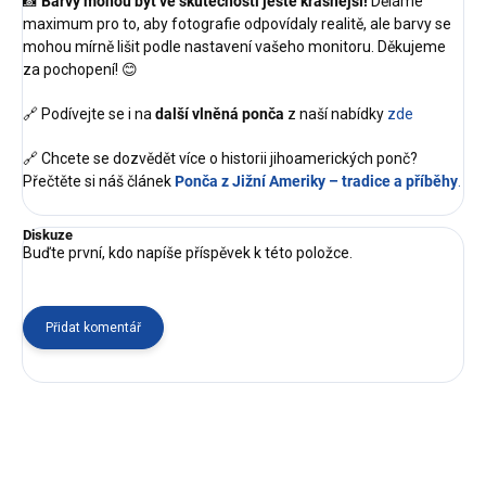
📸
Barvy mohou být ve skutečnosti ještě krásnější!
Děláme
maximum pro to, aby fotografie odpovídaly realitě, ale barvy se
mohou mírně lišit podle nastavení vašeho monitoru. Děkujeme
za pochopení! 😊
🔗 Podívejte se i na
další vlněná ponča
z naší nabídky
zde
🔗 Chcete se dozvědět více o historii jihoamerických ponč?
Přečtěte si náš článek
Ponča z Jižní Ameriky – tradice a příběhy
.
Diskuze
Buďte první, kdo napíše příspěvek k této položce.
Přidat komentář