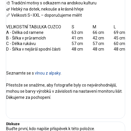
🎨 Tradiční motivy s odkazem na andskou kulturu
🌿 Hebký na dotek, nekouše a krásně hřeje
📏 Velikosti S–XXL – doporučujeme měřit
VELIKOSTNÍ TABULKA CUZCO
S
M
L
A - Délka od ramene
63 cm
66 cm
69 cm
B - Šířka v průramcích
41 cm
42 cm
45 cm
C - Délka rukávu
57 cm
57 cm
60 cm
D - Šířka v nejširší spodní části
48 cm
48 cm
48 cm
Seznamte se s
vlnou z alpaky
.
Přestože se snažíme, aby fotografie byly co nejvěrohodnější,
mohou se barvy výrobků v závislosti na nastavení monitoru lišit.
Děkujeme za pochopení.
Diskuze
Buďte první, kdo napíše příspěvek k této položce.