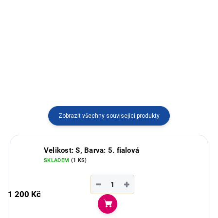
Elegantní pončo s kapucí a s
třásněmi vyráběné v Ekvádoru.
Elegantní dámský svetr na zip s
kapucí, vyráběný v Peru.
Zobrazit všechny související produkty
Velikost: S, Barva: 5. fialová
SKLADEM
(1 KS)
−
+
1 200 Kč
Do košíku