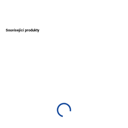
DETAILNÍ INFORMACE
ZEPTAT SE
Související produkty
NOVINKA
TIP
TIP
SKLADEM
SKLADEM
(>1 KS)
(1 KS)
Pončo alpaka - s kapucí
Dámský svetr Arequipa z
vlny alpaky
1 600 Kč
950 Kč
od
Detail
Detail