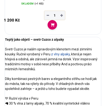
SKLADEM
(>1 KS)
−
+
1 200 Kč
Do košíku
Teplý jako objetí – svetr Cuzco z alpaky
Svetr Cuzco je naším opravdovým klenotem mezi zimními
kousky. Ručně vyrobený v Peru
z vlny alpaky
, která je nejen
hřejivá a odolná, ale zároveň jemná na dotek. Vzor inspirovaný
tradičními motivy v sobě nese příběhy And a poctivou práci
místních řemeslníků.
Díky kombinaci pestrých barev a elegantního střihu se hodí jak
do města, tak na výlety do přírody. V chladných dnech vás
spolehlivě zahřeje – a ještě u toho budete vypadat skvěle.
💚 Ruční výroba v Peru
🦙 30 % vlna z lamy alpaky, 70 % kvalitní syntetické vlákno