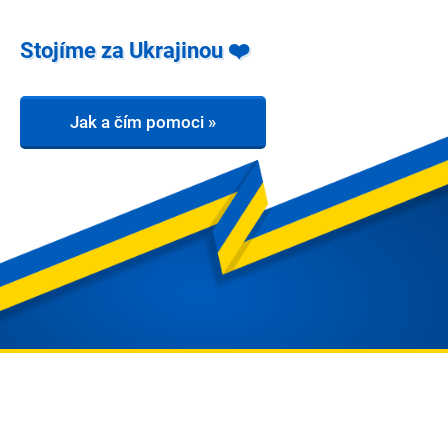
Stojíme za Ukrajinou ❤️
Jak a čím pomoci »