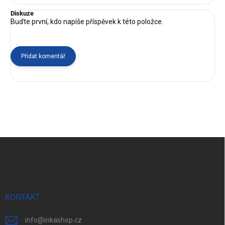
Diskuze
Buďte první, kdo napíše příspěvek k této položce.
Přidat komentář
Z
á
p
a
t
í
KONTAKT
info
@
inkashop.cz