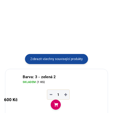
vyráběný v Ekvádoru.
Ručně pletený náramek vyráběný
v Ekvádoru.
Zobrazit všechny související produkty
Barva: 3 - zelená 2
SKLADEM
(1 KS)
−
+
600 Kč
Do košíku