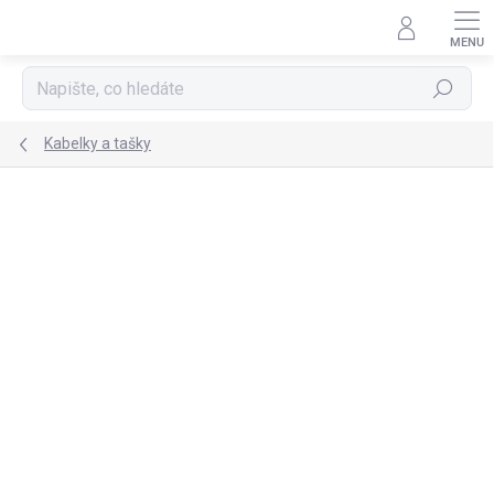
Přejít
na
obsah
Hledat
Kabelky a tašky
TIP