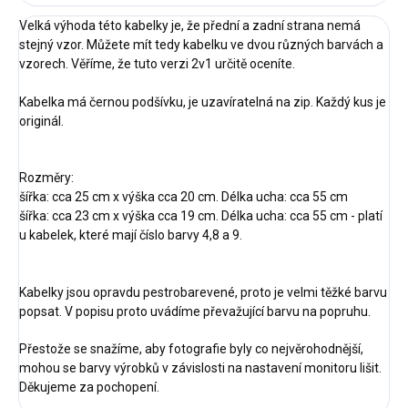
Velká výhoda této kabelky je, že přední a zadní strana nemá
stejný vzor. Můžete mít tedy kabelku ve dvou různých barvách a
vzorech. Věříme, že tuto verzi 2v1 určitě oceníte.
Kabelka má černou podšívku, je uzavíratelná na zip. Každý kus je
originál.
Rozměry:
šířka: cca 25 cm x výška cca 20 cm. Délka ucha: cca 55 cm
šířka: cca 23 cm x výška cca 19 cm. Délka ucha: cca 55 cm - platí
u kabelek, které mají číslo barvy 4,8 a 9.
Kabelky jsou opravdu pestrobarevené, proto je velmi těžké barvu
popsat. V popisu proto uvádíme převažující barvu na popruhu.
Přestože se snažíme, aby fotografie byly co nejvěrohodnější,
mohou se barvy výrobků v závislosti na nastavení monitoru lišit.
Děkujeme za pochopení.