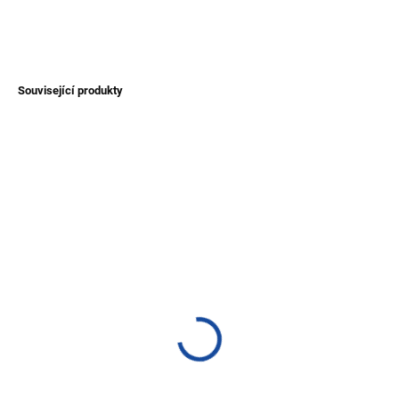
ZEPTAT SE
Související produkty
NOVINKA
TIP
SKLADEM
SKLADEM
(>1 KS)
(>1 KS)
Pletený náramek
Prstýnek z tagua
Riobamba
100 Kč
40 Kč
Do košíku
Detail
Prstýnek z plodu palmy tagua