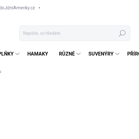
doJižníAmeriky.cz
Hledat
PLŇKY
HAMAKY
RŮZNÉ
SUVENÝRY
PŘÍR
u
70
Měr
Z
cena
Ručn
DETA