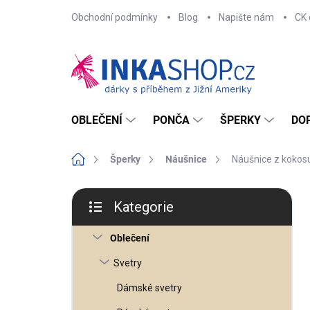
Přejít
Obchodní podmínky
Blog
Napište nám
CK 
na
obsah
OBLEČENÍ
PONČA
ŠPERKY
DO
Domů
Šperky
Náušnice
Náušnice z kokos
P
o
Kategorie
s
Přeskočit
t
kategorie
r
Oblečení
a
n
n
Svetry
í
p
Dámské svetry
a
n
e