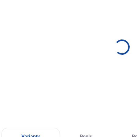
SKLADEM
SKLADEM
(>1 KS)
(1 KS)
Náhrdelník ze
Přívěsek z
N
semínek Acai -
kamene z Jižní
s
3.
Ameriky
400 Kč
650 Kč
od
Detail
Detail
Stylový trojitý
Přívěsek z drahých
S
náhrdelník ze za
kamenů z Jižní
z
semínek Acai.
Ameriky dovezený
h
Dostupný ve více
z Ekvádoru, ručně
p
variantách.
odrátkovaný od
T
umělce Jonathana.
š
v
Varianty
Popis
Po