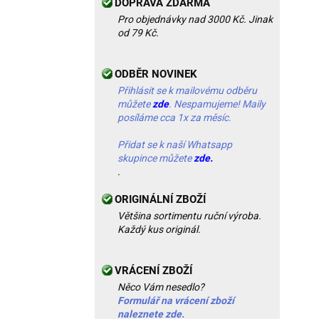
DOPRAVA ZDARMA
Pro objednávky nad 3000 Kč. Jinak
od 79 Kč.
ODBĚR NOVINEK
Přihlásit se k mailovému odběru
můžete
zde
. Nespamujeme! Maily
posíláme cca 1x za měsíc.
Přidat se k naší Whatsapp
skupince můžete
zde.
.
ORIGINÁLNÍ ZBOŽÍ
Většina sortimentu ruční výroba.
Každý kus originál.
VRÁCENÍ ZBOŽÍ
Něco Vám nesedlo?
Formulář na vrácení zboží
naleznete zde.