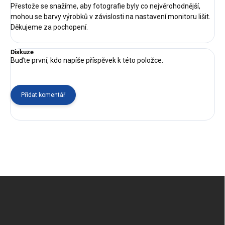
Přestože se snažíme, aby fotografie byly co nejvěrohodnější,
mohou se barvy výrobků v závislosti na nastavení monitoru lišit.
Děkujeme za pochopení.
Diskuze
Buďte první, kdo napíše příspěvek k této položce.
Přidat komentář
Z
á
p
a
t
í