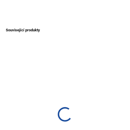
DETAILNÍ INFORMACE
ZEPTAT SE
Související produkty
NOVINKA
TIP
TIP
SKLADEM
SKLADEM
(>1 KS)
(1 KS)
Set - náhrdelník a
Náhrdelník z kokosu
náušnice ze semínek
120 Kč
huayruro
Detail
400 Kč
Náhrdelník z kokosu na