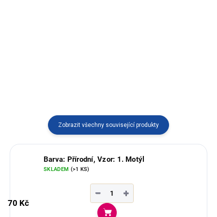
Detail
stahovací šňůrce.
Stylový náhrdelník v setu s
náušnicemi ze semínek
Huayruro pocházející z Peru.
Dekorativní šperk je dostupný ve
dvou variantách.
Zobrazit všechny související produkty
Barva: Přírodní, Vzor: 1. Motýl
SKLADEM
(>1 KS)
−
+
70 Kč