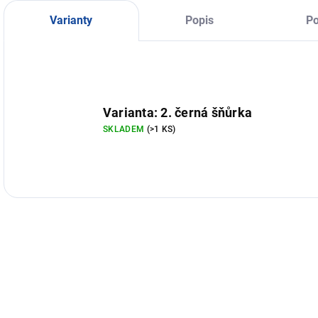
"
E
Varianty
Popis
Po
Varianta: 2. černá šňůrka
SKLADEM
(>1 KS)