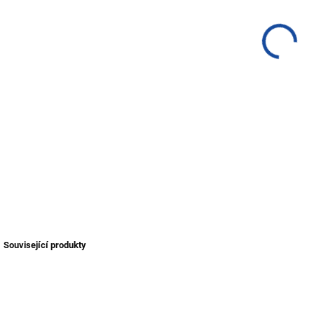
poch
vari
DETA
Související produkty
TIP
NOVINKA
NOV
TIP