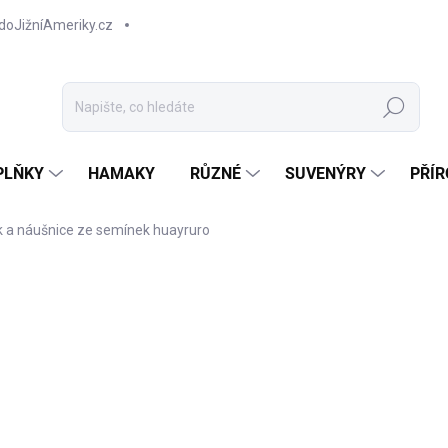
doJižníAmeriky.cz
Hledat
PLŇKY
HAMAKY
RŮZNÉ
SUVENÝRY
PŘÍR
ík a náušnice ze semínek huayruro
NOVINKA
TIP
4
Měr
Z
cena
Styl