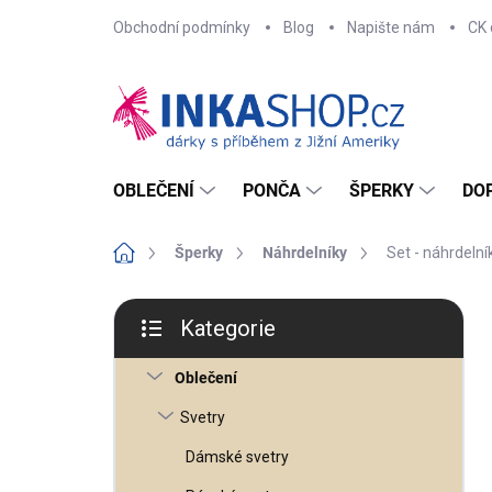
Přejít
Obchodní podmínky
Blog
Napište nám
CK 
na
obsah
OBLEČENÍ
PONČA
ŠPERKY
DO
Domů
Šperky
Náhrdelníky
Set - náhrdeln
P
o
Kategorie
s
Přeskočit
t
kategorie
r
Oblečení
a
n
n
Svetry
í
p
Dámské svetry
a
n
e