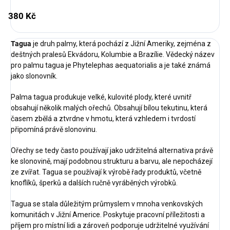
380 Kč
Tagua
je druh palmy, která pochází z Jižní Ameriky, zejména z
deštných pralesů Ekvádoru, Kolumbie a Brazílie. Vědecký název
pro palmu tagua je Phytelephas aequatorialis a je také známá
jako slonovník.
Palma tagua produkuje velké, kulovité plody, které uvnitř
obsahují několik malých ořechů. Obsahují bílou tekutinu, která
časem zbělá a ztvrdne v hmotu, která vzhledem i tvrdostí
připomíná právě slonovinu.
Ořechy se tedy často používají jako udržitelná alternativa právě
ke slonovině, mají podobnou strukturu a barvu, ale nepocházejí
ze zvířat. Tagua se používají k výrobě řady produktů, včetně
knoflíků, šperků a dalších ručně vyráběných výrobků.
Tagua se stala důležitým průmyslem v mnoha venkovských
komunitách v Jižní Americe. Poskytuje pracovní příležitosti a
příjem pro místní lidi a zároveň podporuje udržitelné využívání