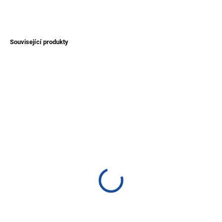
ZEPTAT SE
Související produkty
NOVINKA
TIP
SKLADEM
SKLADEM
(1 KS)
(1 KS)
Náušnice z broušených
Visací náušnice s
kamenů - větší
přírodními kameny
200 Kč
400 Kč
Detail
Detail