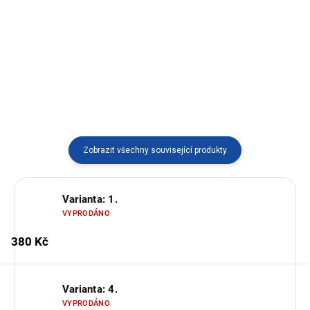
Originální peruánské náušnice
Krásné náušnice z Ekvádoru.
ručně broušené z místních
Ručně dělané místními "umělci"
kamenů v různých variantách.
z místních kamínků.
Zobrazit všechny související produkty
Varianta: 1.
VYPRODÁNO
380 Kč
Varianta: 4.
VYPRODÁNO