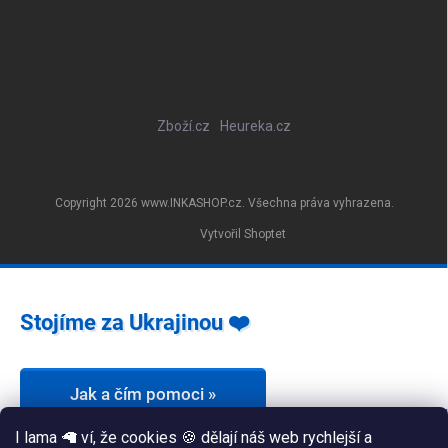
Zboží.cz
Heureka.cz
Copyright 2026
www.INKASHOP.cz
. Všechna práva vyhrazena.
Vytvořil Shoptet
Stojíme za Ukrajinou ❤️
Jak a čím pomoci »
I lama 🦙 ví, že cookies 🍪 dělají náš web rychlejší a