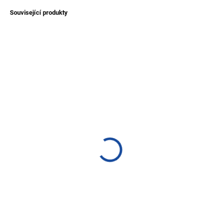
Související produkty
NOVINKA
NOVINKA
TIP
TIP
SKLADEM
SKLADEM
(>1 KS)
(>1 KS)
Náušnice z kokosu a
Náušnice z kamene z
peříček
Jižní Ameriky
250 Kč
350 Kč
Detail
Detail
Krásné peříčkové náušnice
Náušnice z chryzokolu a
doplněné o kokosové kroužky.
měsíčního kamene z Jižní
Ručně dělané místními "umělci"
Ameriky dovezený z Ekvádoru,