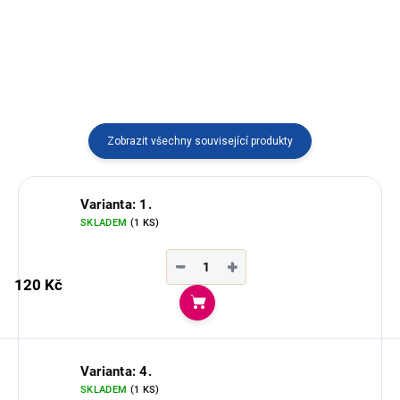
v Ekvádoru.
ručně odrátkované od umělce
Jonathana.
Zobrazit všechny související produkty
Varianta: 1.
SKLADEM
(1 KS)
−
+
120 Kč
Do košíku
Varianta: 4.
SKLADEM
(1 KS)