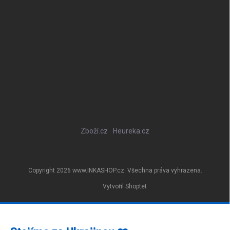
Zboží.cz
Heureka.cz
Copyright 2026
www.INKASHOP.cz
. Všechna práva vyhrazena.
Vytvořil Shoptet