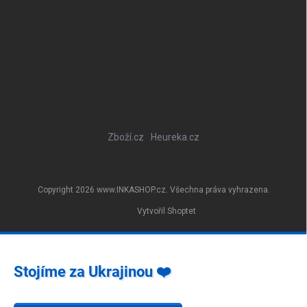
Zboží.cz
Heureka.cz
Copyright 2026
www.INKASHOP.cz
. Všechna práva vyhrazena.
Vytvořil Shoptet
Stojíme za Ukrajinou ❤️