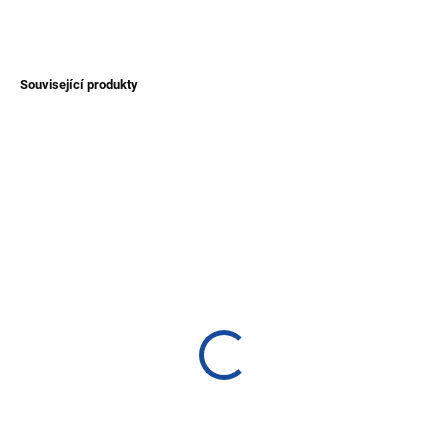
ZEPTAT SE
Související produkty
NOVINKA
NOVINKA
TIP
TIP
VYPRODÁNO
VYPRODÁNO
Náušnice ze semínek
Vyplétané náušnice -
Acai
slza
100 Kč
200 Kč
Detail
Detail
Krásné náušnice z palmového
Krásné vyplétané náušnice z