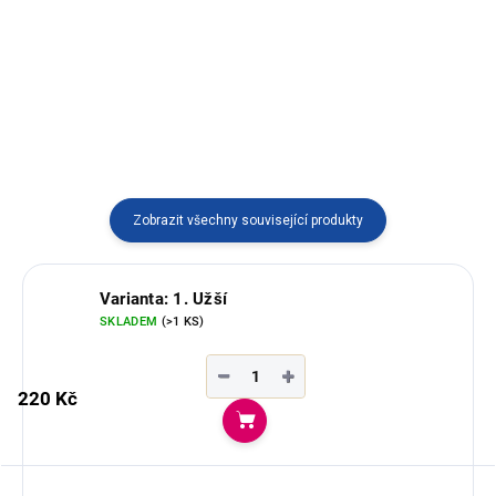
semínka Acai v přírodním a
jemných a hebkých nitek.
barevném provedení.
Zobrazit všechny související produkty
Varianta: 1. Užší
SKLADEM
(>1 KS)
−
+
220 Kč
Do košíku