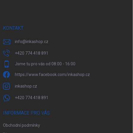
p
a
t
í
KONTAKT
info
@
inkashop.cz
+420 774 418 891
Jsme tu pro vás od 08:00 - 16:00
https://www.facebook.com/inkashop.cz
inkashop.cz
+420 774 418 891
INFORMACE PRO VÁS
Obchodní podmínky