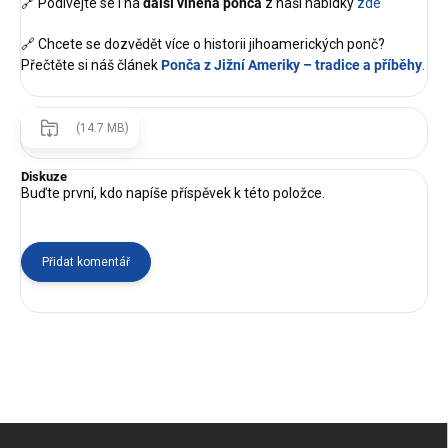
🔗 Podívejte se i na
další vlněná ponča
z naší nabídky
zde
🔗 Chcete se dozvědět více o historii jihoamerických ponč?
Přečtěte si náš článek
Ponča z Jižní Ameriky – tradice a příběhy
.
(14.7 MB)
Diskuze
Buďte první, kdo napíše příspěvek k této položce.
Přidat komentář
Z
á