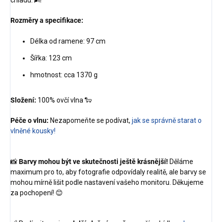
chladu. 🌬️
Rozměry a specifikace:
Délka od ramene: 97 cm
Šířka: 123 cm
hmotnost: cca 1370 g
Složení:
100% ovčí vlna 🐑
Péče o vlnu:
Nezapomeňte se podívat,
jak se správně starat o
vlněné kousky!
📸
Barvy mohou být ve skutečnosti ještě krásnější!
Děláme
maximum pro to, aby fotografie odpovídaly realitě, ale barvy se
mohou mírně lišit podle nastavení vašeho monitoru. Děkujeme
za pochopení! 😊