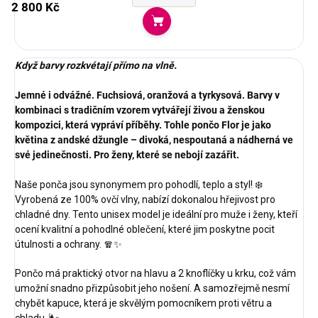
2 800 Kč
Do košíku
Když barvy rozkvétají přímo na vlně.
Jemné i odvážné. Fuchsiová, oranžová a tyrkysová. Barvy v
kombinaci s tradičním vzorem vytvářejí živou a ženskou
kompozici, která vypráví příběhy. Tohle pončo Flor je jako
květina z andské džungle – divoká, nespoutaná a nádherná ve
své jedinečnosti. Pro ženy, které se nebojí zazářit.
Naše ponča jsou synonymem pro pohodlí, teplo a styl! ❄️
Vyrobená ze 100% ovčí vlny, nabízí dokonalou hřejivost pro
chladné dny. Tento unisex model je ideální pro muže i ženy, kteří
ocení kvalitní a pohodlné oblečení, které jim poskytne pocit
útulnosti a ochrany. 🧣✨
Pončo má praktický otvor na hlavu a 2 knoflíčky u krku, což vám
umožní snadno přizpůsobit jeho nošení. A samozřejmě nesmí
chybět kapuce, která je skvělým pomocníkem proti větru a