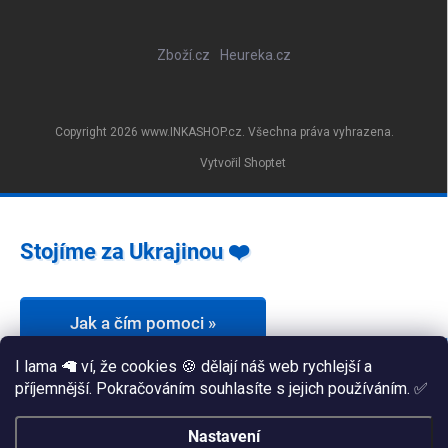
Zboží.cz
Heureka.cz
Copyright 2026
www.INKASHOP.cz
. Všechna práva vyhrazena.
Vytvořil Shoptet
Stojíme za Ukrajinou ❤️
Jak a čím pomoci »
I lama 🦙 ví, že cookies 🍪 dělají náš web rychlejší a
příjemnější. Pokračováním souhlasíte s jejich používáním. ✅
Nastavení