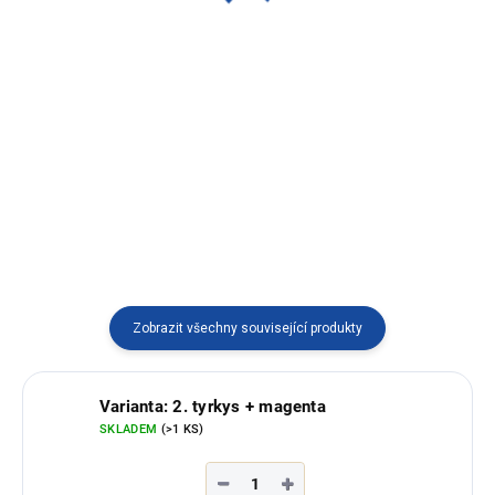
2 500 Kč
Detail
Detail
Bunda na zip s kapucí z ovčí vlny
vyráběné v Ekvádoru s typickým
Hřejivé pončo ze 100% ovčí vlny
ekvádorským vzorem.
s praktickým zapínáním a
kapucí. Můžete ho nosit zavinuté
i rozepnuté – ideální do
chladných dní.
Zobrazit všechny související produkty
Varianta: 2. tyrkys + magenta
SKLADEM
(>1 KS)
−
+