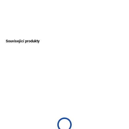
společník pro chladné dny.
DETAILNÍ INFORMACE
ZEPTAT SE
Související produkty
NOVINKA
TIP
TIP
SKLADEM
SKLADEM
(>1 KS)
(>1 KS)
Bunda Peguche s kapucí
Pončo ze 100% ovčí vlny
ze 100% ovčí vlny
- rozepínací/zavinovací -
hnědé
1 800 Kč