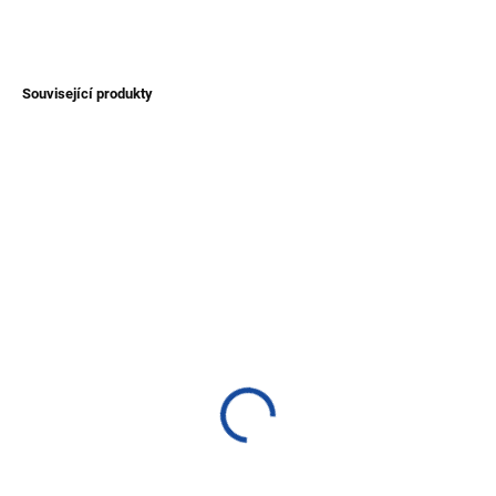
ZEPTAT SE
Související produkty
TIP
TIP
SKLADEM
SKLADEM
(>1 KS)
(>1 KS)
Pončo ze 100% ovčí vlny
Unisex svetr Titicaca z
- rozepínací/zavinovací -
vlny alpaky - šedý
hnědé
1 200 Kč
2 500 Kč
Detail
Detail