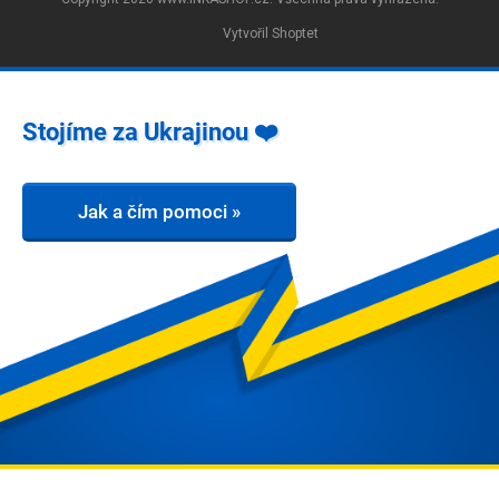
Vytvořil Shoptet
Stojíme za Ukrajinou ❤️
Jak a čím pomoci »