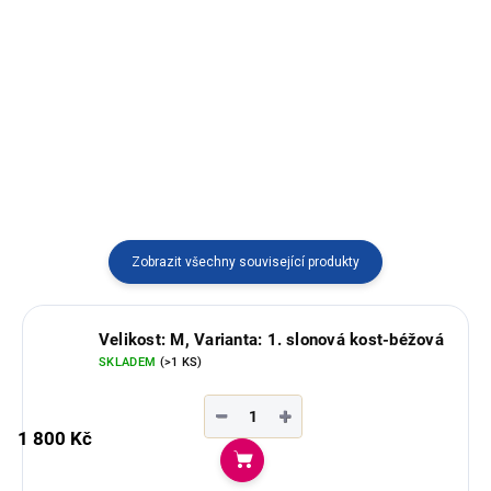
Hřejivý svetr na zip z jemné vlny
alpaky s tradičním andským
Hřejivé pončo ze 100% ovčí vlny
vzorem. Ručně vyráběný v Peru,
s praktickým zapínáním a
ideální pro ženy i muže, kteří
kapucí. Můžete ho nosit zavinuté
dávají přednost pohodlí a poctivé
i rozepnuté – ideální do
kvalitě.
chladných dní.
Zobrazit všechny související produkty
Velikost: M, Varianta: 1. slonová kost-béžová
SKLADEM
(>1 KS)
−
+
1 800 Kč
Do košíku