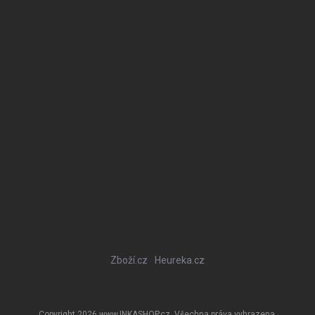
Zboží.cz
Heureka.cz
Copyright 2026
www.INKASHOP.cz
. Všechna práva vyhrazena.