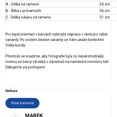
A - Délka od ramene
65 cm
B - Šířka v průramcích
56 cm
C - Délka rukávu od ramene
51 cm
Pro lepší orientaci v barvách vybírejte napravo v okně pro výběr
varianty. Po zvolení číselné varianty se Vám ukáže konkrétní
fotka bundy
Přestože se snažíme, aby fotografie byly co nejvěrohodnější,
mohou se barvy výrobků v závislosti na nastavení monitoru lišit.
Děkujeme za pochopení.
Diskuze
Přidat komentář
V
MAREK
ý