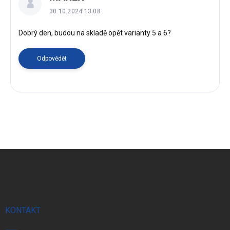
p
30.10.2024 13:08
i
s
Dobrý den, budou na skladě opět varianty 5 a 6?
d
i
Odpovědět
s
k
u
z
í
Z
á
p
a
t
í
KONTAKT