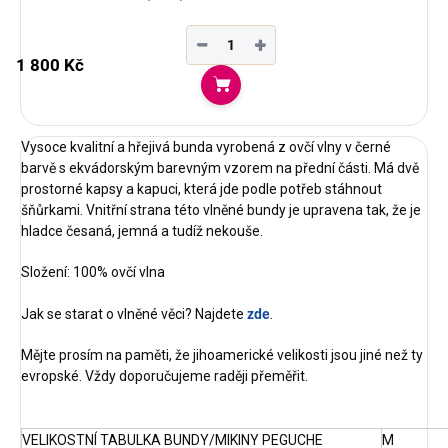
−
+
1 800 Kč
Do košíku
Vysoce kvalitní a hřejivá bunda vyrobená z ovčí vlny v černé
barvě s ekvádorským barevným vzorem na přední části. Má dvě
prostorné kapsy a kapuci, která jde podle potřeb stáhnout
šňůrkami. Vnitřní strana této vlněné bundy je upravena tak, že je
hladce česaná, jemná a tudíž nekouše.
Složení: 100% ovčí vlna
Jak se starat o vlněné věci? Najdete
zde
.
Mějte prosím na paměti, že jihoamerické velikosti jsou jiné než ty
evropské. Vždy doporučujeme raději přeměřit.
VELIKOSTNÍ TABULKA BUNDY/MIKINY PEGUCHE
M