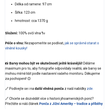
Délka od ramene: 97 cm
Šířka: 123 cm
hmotnost: cca 1370 g
Složení:
100% ovčí vlna 🐑
Péče o vlnu:
Nezapomeňte se podívat,
jak se správně starat o
vlněné kousky!
📸
Barvy mohou být ve skutečnosti ještě krásnější!
Děláme
maximum pro to, aby fotografie odpovídaly realitě, ale barvy se
mohou mírně lišit podle nastavení vašeho monitoru. Děkujeme
za pochopení! 😊
🔗 Podívejte se i na
další vlněná ponča
z naší nabídky
zde.
🔗 Chcete se dozvědět více o historii jihoamerických ponč?
Přečtěte si náš článek
Ponča z Jižní Ameriky – tradice a příběhy
.