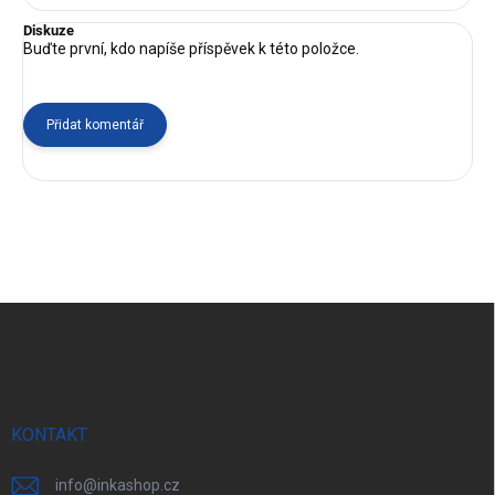
Diskuze
Buďte první, kdo napíše příspěvek k této položce.
Přidat komentář
Z
á
p
a
t
í
KONTAKT
info
@
inkashop.cz