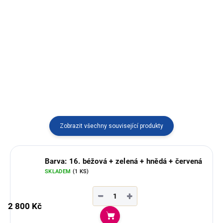
Hřejivý svetr na zip z jemné vlny
alpaky s tradičním andským
Hřejivé pončo ze 100% ovčí vlny
vzorem. Ručně vyráběný v Peru,
s praktickým zapínáním a
ideální pro ženy i muže, kteří
kapucí. Můžete ho nosit zavinuté
dávají přednost pohodlí a poctivé
i rozepnuté – ideální do
kvalitě.
chladných dní.
Zobrazit všechny související produkty
Barva: 16. béžová + zelená + hnědá + červená
SKLADEM
(1 KS)
−
+
2 800 Kč
Do košíku