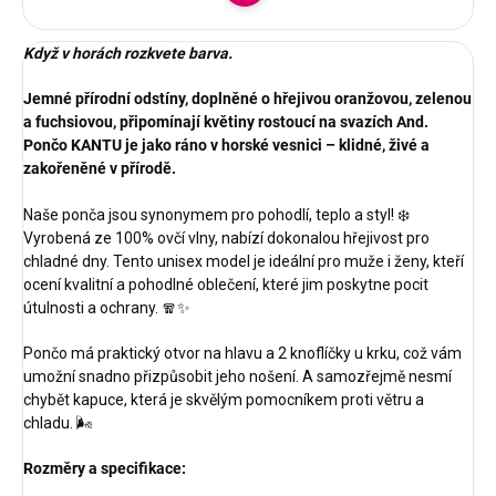
Když v horách rozkvete barva.
Jemné přírodní odstíny, doplněné o hřejivou oranžovou, zelenou
a fuchsiovou, připomínají květiny rostoucí na svazích And.
Pončo KANTU je jako ráno v horské vesnici – klidné, živé a
zakořeněné v přírodě.
Naše ponča jsou synonymem pro pohodlí, teplo a styl! ❄️
Vyrobená ze 100% ovčí vlny, nabízí dokonalou hřejivost pro
chladné dny. Tento unisex model je ideální pro muže i ženy, kteří
ocení kvalitní a pohodlné oblečení, které jim poskytne pocit
útulnosti a ochrany. 🧣✨
Pončo má praktický otvor na hlavu a 2 knoflíčky u krku, což vám
umožní snadno přizpůsobit jeho nošení. A samozřejmě nesmí
chybět kapuce, která je skvělým pomocníkem proti větru a
chladu. 🌬️
Rozměry a specifikace: