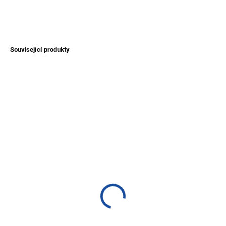
ZEPTAT SE
Související produkty
TIP
TIP
SKLADEM
SKLADEM
(>1 KS)
(>1 KS)
Pončo ze 100% ovčí vlny
Unisex svetr Titicaca z
- rozepínací/zavinovací -
vlny alpaky - šedý
hnědé
1 200 Kč
2 500 Kč
Detail
Detail