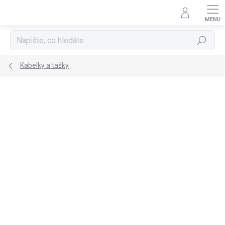
Přejít
na
obsah
Hledat
Kabelky a tašky
TIP