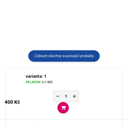
vyráběný v Ekvádoru.
v Ekvádoru.
Zobrazit všechny související produkty
varianta: 1
SKLADEM
(>1 KS)
−
+
400 Kč
Do košíku