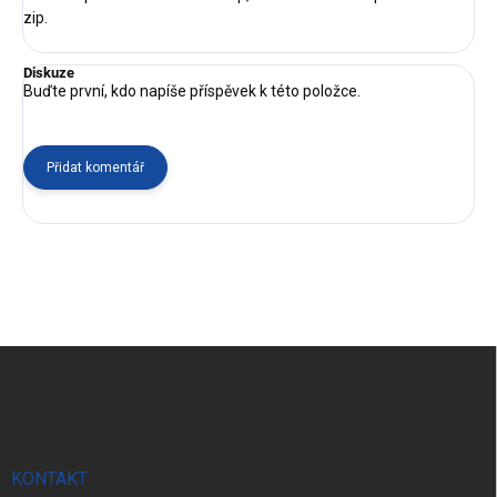
zip.
Diskuze
Buďte první, kdo napíše příspěvek k této položce.
Přidat komentář
Z
á
p
a
t
í
KONTAKT