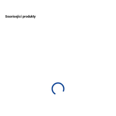
ZEPTAT SE
Související produkty
NOVINKA
NOVINKA
TIP
SKLADEM
SKLADEM
(>1 KS)
(>1 KS)
Pletený náramek Otavalo
Pletený náramek Olon -
z Ekvádoru
lapač snů
60 Kč
50 Kč
Detail
Detail
Ručně pletený barevný náramek
Ručně pletený náramek vyráběný