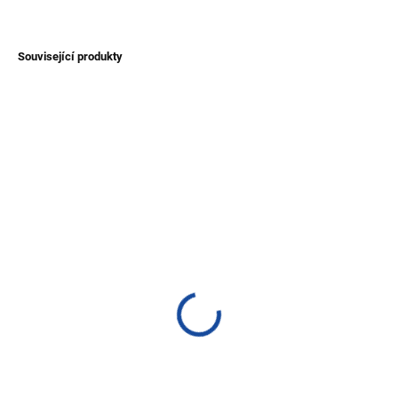
ZEPTAT SE
Související produkty
NOVINKA
NOVINKA
TIP
TIP
SKLADEM
SKLADEM
(>1 KS)
(>1 KS)
Náhrdelník slunce z
Náhrdelník z Tagua -
kamene z Jižní Ameriky
kamínkový
450 Kč
320 Kč
Detail
Detail
Náhrdelník z ametystu a
Stylový náhrdelník z Tagua.