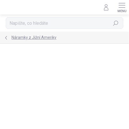
Přejít
na
obsah
Hledat
Náramky z Jižní Ameriky
NOVINKA
TIP