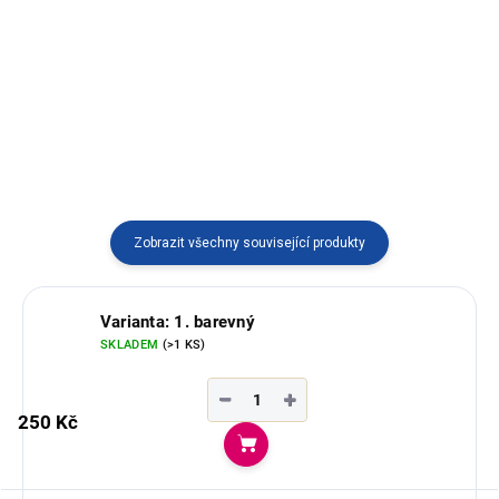
měsíčního kamene z Jižní
Dostupný ve více variantách
Ameriky dovezený z Ekvádoru,
vyráběný v Ekvádoru.
ručně odrátkovaný od umělce
Jonathana.
Zobrazit všechny související produkty
Varianta: 1. barevný
SKLADEM
(>1 KS)
−
+
250 Kč
Do košíku