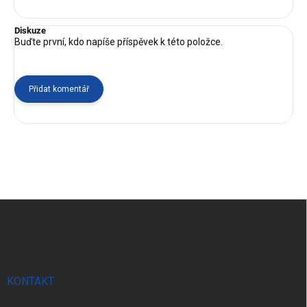
Diskuze
Buďte první, kdo napíše příspěvek k této položce.
Přidat komentář
Z
á
p
a
t
í
KONTAKT