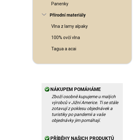
Panenky
Přírodní materiály
Vlna z lamy alpaky
100% ovčí vlna
Tagua a acai
NÁKUPEM POMÁHÁME
Zboží osobně kupujeme u malých
výrobců v Jižní Americe. Ti se stále
zotavují z poklesu objednávek a
turistiky po pandemii a vaše
objednávky jim pomáhají.
PŘÍBĚHY NAŠICH PRODUKTŮ