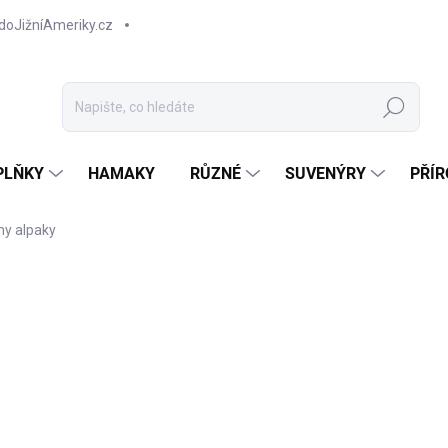
doJižníAmeriky.cz
Hledat
PLŇKY
HAMAKY
RŮZNÉ
SUVENÝRY
PŘÍR
ny alpaky
NOVINKA
TIP
9
Měr
Z
cena
Čepi