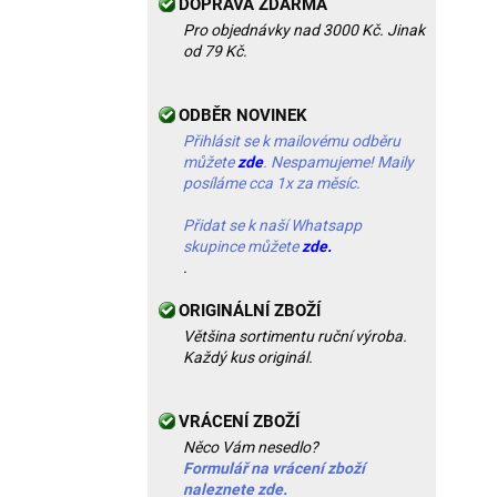
DOPRAVA ZDARMA
Pro objednávky nad 3000 Kč. Jinak
od 79 Kč.
ODBĚR NOVINEK
Přihlásit se k mailovému odběru
můžete
zde
. Nespamujeme! Maily
posíláme cca 1x za měsíc.
Přidat se k naší Whatsapp
skupince můžete
zde.
.
ORIGINÁLNÍ ZBOŽÍ
Většina sortimentu ruční výroba.
Každý kus originál.
VRÁCENÍ ZBOŽÍ
Něco Vám nesedlo?
Formulář na vrácení zboží
naleznete zde.