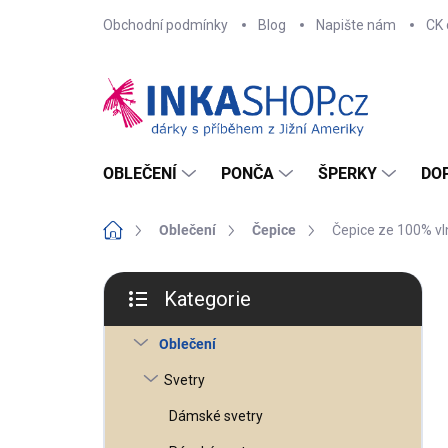
Přejít
Obchodní podmínky
Blog
Napište nám
CK 
na
obsah
OBLEČENÍ
PONČA
ŠPERKY
DO
Domů
Oblečení
Čepice
Čepice ze 100% vl
P
o
Kategorie
s
Přeskočit
t
kategorie
r
Oblečení
a
n
n
Svetry
í
p
Dámské svetry
a
n
e