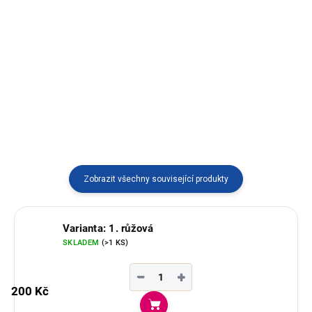
Náhrdelník z tagua na stahovací
šňůrce z Ekvádoru. Různé
Náhrdelník s přívěškem chakana,
varianty.
vyrobený z kamene z Peru.
Zobrazit všechny související produkty
Varianta: 1. růžová
SKLADEM
(>1 KS)
−
+
200 Kč