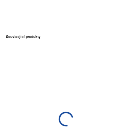
DETAILNÍ INFORMACE
ZEPTAT SE
Související produkty
NOVINKA
TIP
TIP
SKLADEM
SKLADEM
(1 KS)
(>1 KS)
Náhrdelník z tagua
Náhrdelník s andským
křížem
300 Kč
350 Kč
Detail
Detail