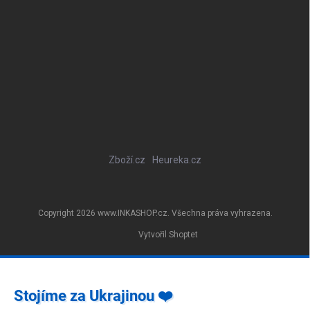
Zboží.cz
Heureka.cz
Copyright 2026
www.INKASHOP.cz
. Všechna práva vyhrazena.
Vytvořil Shoptet
Stojíme za Ukrajinou ❤️