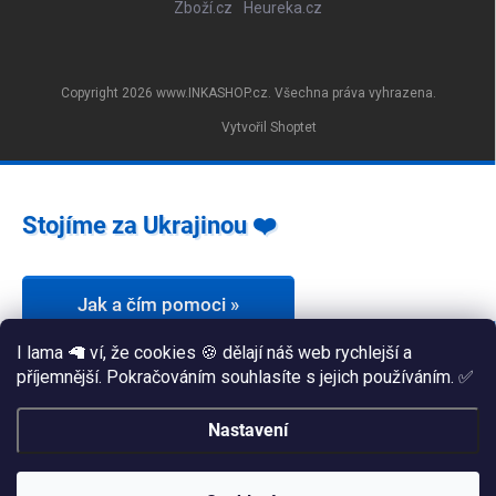
Zboží.cz
Heureka.cz
Copyright 2026
www.INKASHOP.cz
. Všechna práva vyhrazena.
Vytvořil Shoptet
Stojíme za Ukrajinou ❤️
Jak a čím pomoci »
I lama 🦙 ví, že cookies 🍪 dělají náš web rychlejší a
příjemnější. Pokračováním souhlasíte s jejich používáním. ✅
Nastavení