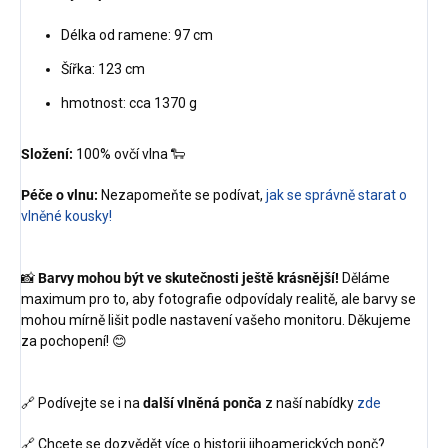
Délka od ramene: 97 cm
Šířka: 123 cm
hmotnost: cca 1370 g
Složení:
100% ovčí vlna 🐑
Péče o vlnu:
Nezapomeňte se podívat,
jak se správně starat o
vlněné kousky!
📸
Barvy mohou být ve skutečnosti ještě krásnější!
Děláme
maximum pro to, aby fotografie odpovídaly realitě, ale barvy se
mohou mírně lišit podle nastavení vašeho monitoru. Děkujeme
za pochopení! 😊
🔗 Podívejte se i na
další vlněná ponča
z naší nabídky
zde
🔗 Chcete se dozvědět více o historii jihoamerických ponč?