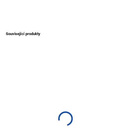
DETAILNÍ INFORMACE
ZEPTAT SE
Související produkty
NOVINKA
TIP
TIP
SKLADEM
SKLADEM
(>1 KS)
(>1 KS)
Bunda Peguche s kapucí
Pončo ze 100% ovčí vlny
ze 100% ovčí vlny
- rozepínací/zavinovací -
hnědé
1 800 Kč
2 500 Kč
Detail