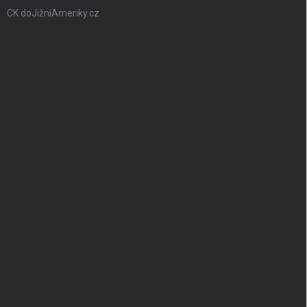
CK doJižníAmeriky.cz