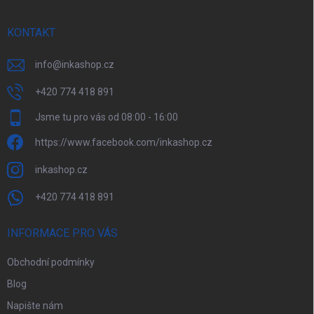
í
KONTAKT
info
@
inkashop.cz
+420 774 418 891
Jsme tu pro vás od 08:00 - 16:00
https://www.facebook.com/inkashop.cz
inkashop.cz
+420 774 418 891
INFORMACE PRO VÁS
Obchodní podmínky
Blog
Napište nám