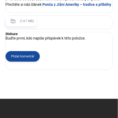
Přečtěte si náš článek
Ponča z Jižní Ameriky – tradice a příběhy
.
(14.7 MB)
Diskuze
Buďte první, kdo napíše příspěvek k této položce.
Přidat komentář
Z
á
p
a
t