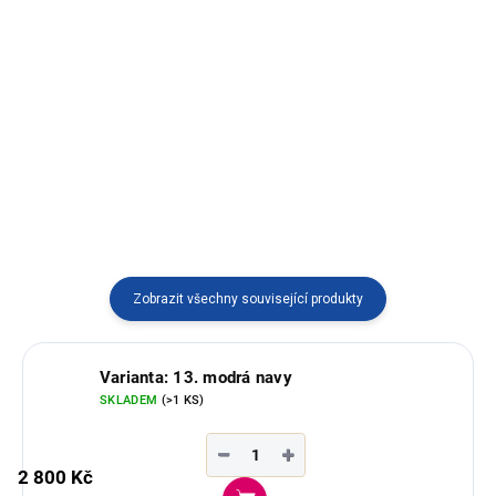
Detail
Bunda na zip s kapucí z ovčí vlny
vyráběné v Ekvádoru s typickým
Hřejivé pončo ze 100% ovčí vlny
ekvádorským vzorem.
s praktickým zapínáním a
kapucí. Můžete ho nosit zavinuté
i rozepnuté – ideální do
chladných dní.
Zobrazit všechny související produkty
Varianta: 13. modrá navy
SKLADEM
(>1 KS)
−
+
2 800 Kč