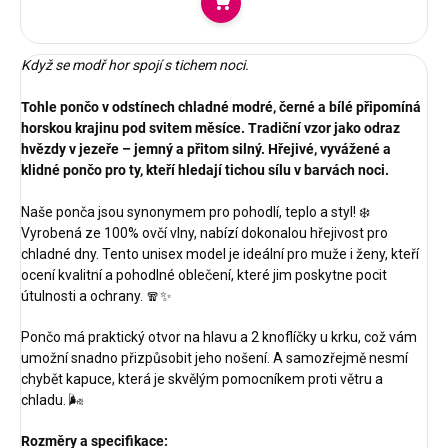
Do košíku
Když se modř hor spojí s tichem noci.
Tohle pončo v odstínech chladné modré, černé a bílé připomíná
horskou krajinu pod svitem měsíce. Tradiční vzor jako odraz
hvězdy v jezeře – jemný a přitom silný. Hřejivé, vyvážené a
klidné pončo pro ty, kteří hledají tichou sílu v barvách noci.
Naše ponča jsou synonymem pro pohodlí, teplo a styl! ❄️
Vyrobená ze 100% ovčí vlny, nabízí dokonalou hřejivost pro
chladné dny. Tento unisex model je ideální pro muže i ženy, kteří
ocení kvalitní a pohodlné oblečení, které jim poskytne pocit
útulnosti a ochrany. 🧣✨
Pončo má praktický otvor na hlavu a 2 knoflíčky u krku, což vám
umožní snadno přizpůsobit jeho nošení. A samozřejmě nesmí
chybět kapuce, která je skvělým pomocníkem proti větru a
chladu. 🌬️
Rozměry a specifikace: