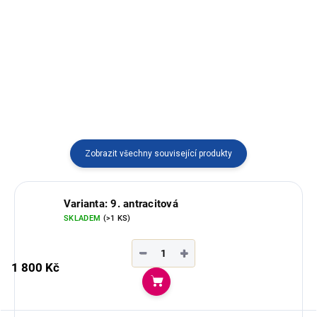
třásněmi vyráběné v Ekvádoru.
Elegantní pončo bez kapuce s
vlnou z alpaky, vyráběné v
Ekvádoru.
Zobrazit všechny související produkty
Varianta: 9. antracitová
SKLADEM
(>1 KS)
−
+
1 800 Kč
Do košíku