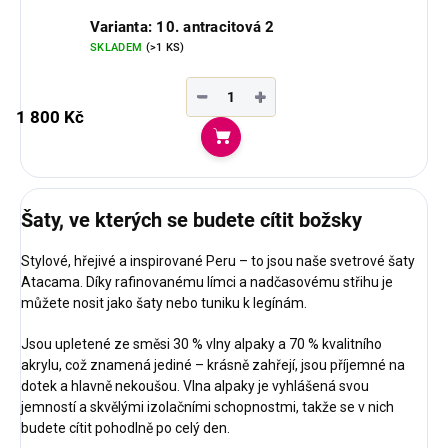
Varianta: 10. antracitová 2
SKLADEM
(>1 KS)
−
+
1 800 Kč
Do košíku
Šaty, ve kterých se budete cítit božsky
Stylové, hřejivé a inspirované Peru – to jsou naše svetrové šaty
Atacama. Díky rafinovanému límci a nadčasovému střihu je
můžete nosit jako šaty nebo tuniku k legínám.
Jsou upletené ze směsi 30 % vlny alpaky a 70 % kvalitního
akrylu, což znamená jediné – krásně zahřejí, jsou příjemné na
dotek a hlavně nekoušou. Vlna alpaky je vyhlášená svou
jemností a skvělými izolačními schopnostmi, takže se v nich
budete cítit pohodlně po celý den.