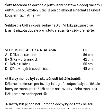
Šaty Atacama se dokonale přizpůsobí postavě a dodají vašemu
outfitu špetku exotiky. Stačí je jen obléknout a nechat se unést
kouzlem Jižní Ameriky!
Velikost je UNI
a skvěle sedne na XS–M. Díky pružnosti se
krásně přizpůsobí, ale pro jistotu si rozměry vždy přeměřte.
VELIKOSTNÍ TABULKA ATACAMA
UNI
A - Délka od ramene
86 cm
B - Šířka v průramcích
42 cm
C - Délka rukávu
55 cm
D - Šířka v nejširší spodní části
48 cm
📸
Barvy mohou být ve skutečnosti ještě krásnější!
Děláme maximum pro to, aby fotografie odpovídaly realitě, ale
barvy se mohou mírně lišit podle nastavení vašeho monitoru.
Děkujeme za pochopení! 😊
🧵 Každý kus je originál – drobné odchylky od fotek nejsou