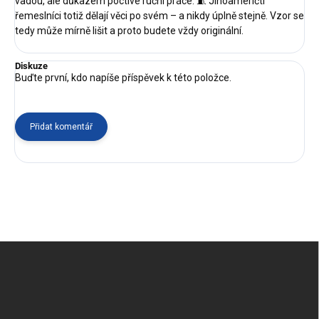
vadou, ale důkazem poctivé ruční práce. 🧵 Jihoameričtí
řemeslníci totiž dělají věci po svém – a nikdy úplně stejně. Vzor se
tedy může mírně lišit a proto budete vždy originální.
Diskuze
Buďte první, kdo napíše příspěvek k této položce.
Přidat komentář
Z
á
p
a
t
í