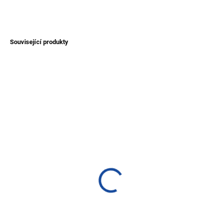
ZEPTAT SE
Související produkty
NOVINKA
AKCE
TIP
SKLADEM
SKLADEM
(>1 KS)
(>1 KS)
Pončo alpaka - s kapucí
Pončo alpaka - bez
kapuce
1 600 Kč
1 200 Kč
Detail
Detail
Elegantní pončo s kapucí a s