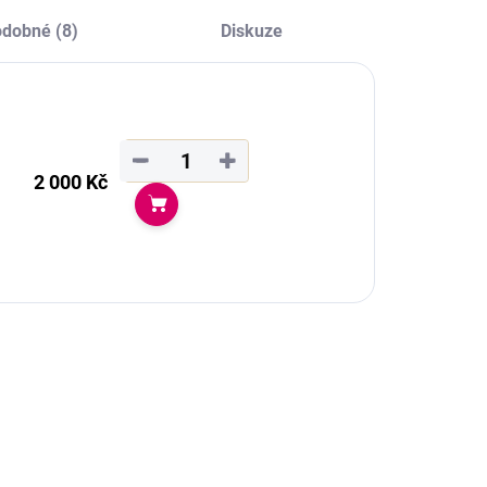
o chladných dní.
do chladných dní.
dobné (8)
Diskuze
−
+
2 000 Kč
Do košíku