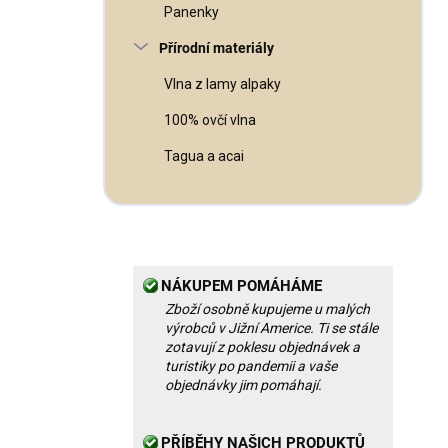
Panenky
Přírodní materiály
Vlna z lamy alpaky
100% ovčí vlna
Tagua a acai
NÁKUPEM POMÁHÁME
Zboží osobně kupujeme u malých
výrobců v Jižní Americe. Ti se stále
zotavují z poklesu objednávek a
turistiky po pandemii a vaše
objednávky jim pomáhají.
PŘÍBĚHY NAŠICH PRODUKTŮ