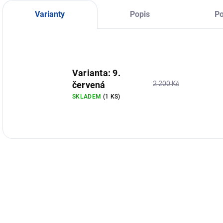
do chladných dní.
dávají přednost
d
pohodlí a poctivé
Varianty
Popis
Po
kvalitě.
Varianta: 9.
červená
2 200 Kč
SKLADEM
(1 KS)