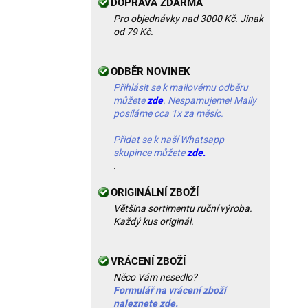
DOPRAVA ZDARMA
Pro objednávky nad 3000 Kč. Jinak
od 79 Kč.
ODBĚR NOVINEK
Přihlásit se k mailovému odběru
můžete
zde
. Nespamujeme! Maily
posíláme cca 1x za měsíc.
Přidat se k naší Whatsapp
skupince můžete
zde.
.
ORIGINÁLNÍ ZBOŽÍ
Většina sortimentu ruční výroba.
Každý kus originál.
VRÁCENÍ ZBOŽÍ
Něco Vám nesedlo?
Formulář na vrácení zboží
naleznete zde.