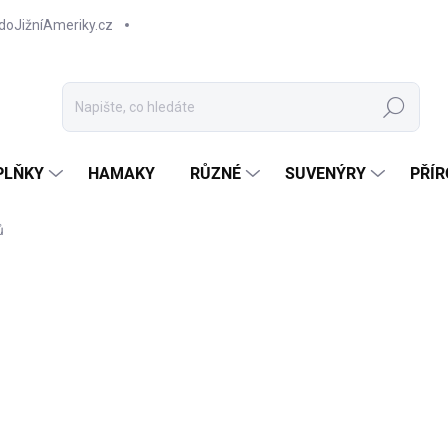
doJižníAmeriky.cz
Hledat
PLŇKY
HAMAKY
RŮZNÉ
SUVENÝRY
PŘÍR
ů
AKCE
TIP
2 
Měr
Z
cena
Ponč