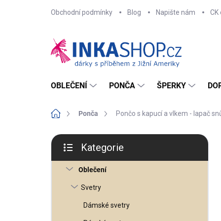
Přejít
Obchodní podmínky
Blog
Napište nám
CK 
na
obsah
OBLEČENÍ
PONČA
ŠPERKY
DO
Domů
Ponča
Pončo s kapucí a vlkem - lapač sn
P
o
Kategorie
s
Přeskočit
t
kategorie
r
Oblečení
a
n
n
Svetry
í
p
Dámské svetry
a
n
e