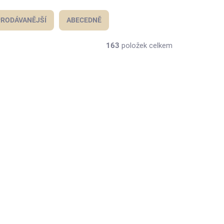
RODÁVANĚJŠÍ
ABECEDNĚ
163
položek celkem
NOVINKA
TIP
KLADEM
SKLADEM
(>1 KS)
(>1 KS)
ca z
Dámský svetr Tarma z
vlny alpaky - fuchsiový
1 200 Kč