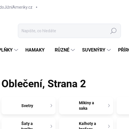
doJižníAmeriky.cz
Hledat
PLŇKY
HAMAKY
RŮZNÉ
SUVENÝRY
PŘÍR
Oblečení
, Strana 2
Mikiny a
Svetry
saka
Šaty a
Kalhoty a