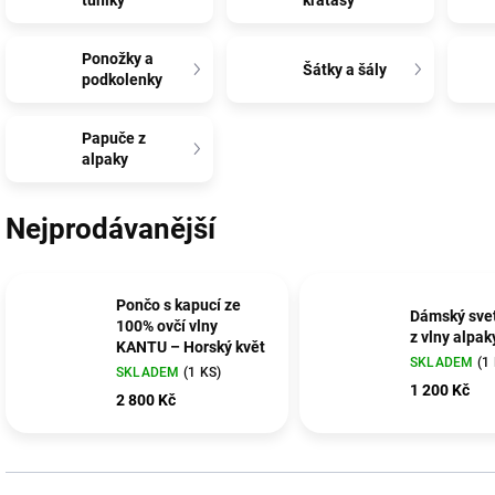
tuniky
kraťasy
Ponožky a
Šátky a šály
podkolenky
Papuče z
alpaky
Nejprodávanější
Pončo s kapucí ze
Dámský sve
100% ovčí vlny
z vlny alpak
KANTU – Horský květ
SKLADEM
(1
ručně tkané v Ekvádoru
SKLADEM
(1 KS)
1 200 Kč
– exkluzivně v EU
2 800 Kč