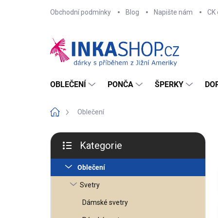
Přejít
Obchodní podmínky
Blog
Napište nám
CK 
na
obsah
OBLEČENÍ
PONČA
ŠPERKY
DO
Domů
Oblečení
P
o
Kategorie
s
Přeskočit
t
kategorie
r
Oblečení
a
n
n
Svetry
í
p
Dámské svetry
a
n
e