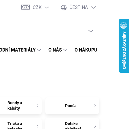
CZK
ČEŠTINA
PRÁZDNÝ KOŠÍK
NÁKUPNÍ
KOŠÍK
ODNÍ MATERIÁLY
O NÁS
O NÁKUPU
BLOG
Bundy a
Ponča
kabáty
Trička a
Dětské