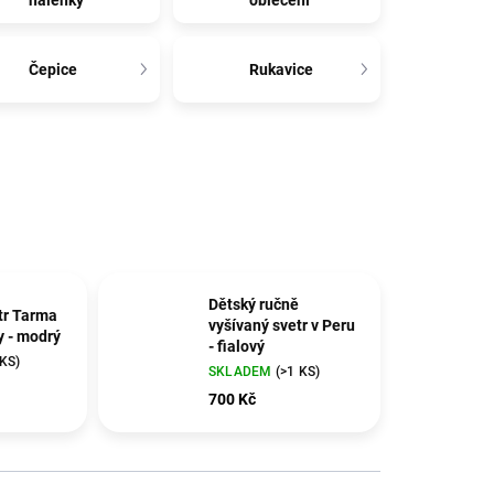
halenky
oblečení
Čepice
Rukavice
Dětský ručně
tr Tarma
vyšívaný svetr v Peru
y - modrý
- fialový
 KS)
SKLADEM
(>1 KS)
700 Kč