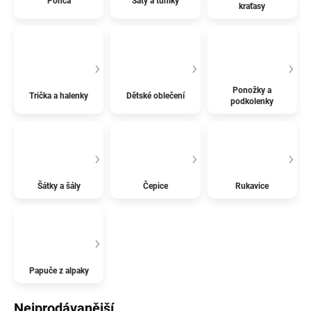
Ponča
Šaty a tuniky
kraťasy
Ponožky a
Trička a halenky
Dětské oblečení
podkolenky
Šátky a šály
Čepice
Rukavice
Papuče z alpaky
Nejprodávanější