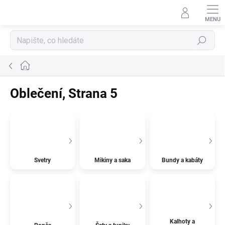
Přejít
na
obsah
Hledat
Domů
Oblečení
, Strana 5
Svetry
Mikiny a saka
Bundy a kabáty
Kalhoty a