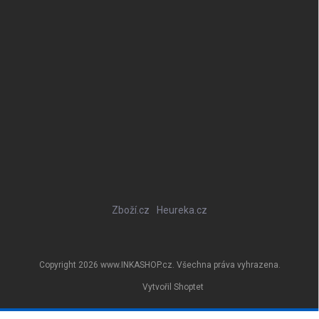
Zboží.cz
Heureka.cz
Copyright 2026
www.INKASHOP.cz
. Všechna práva vyhrazena.
Vytvořil Shoptet