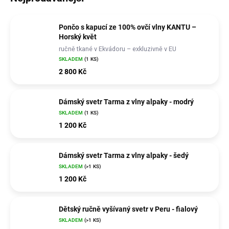
Pončo s kapucí ze 100% ovčí vlny KANTU –
Horský květ
ručně tkané v Ekvádoru – exkluzivně v EU
SKLADEM
(1 KS)
2 800 Kč
Dámský svetr Tarma z vlny alpaky - modrý
SKLADEM
(1 KS)
1 200 Kč
Dámský svetr Tarma z vlny alpaky - šedý
SKLADEM
(>1 KS)
1 200 Kč
Dětský ručně vyšívaný svetr v Peru - fialový
SKLADEM
(>1 KS)